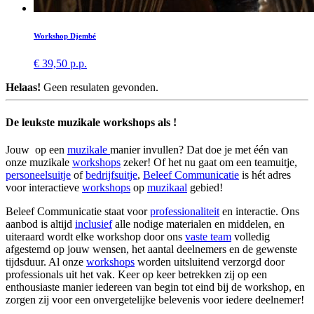
Workshop Djembé
€ 39,50 p.p.
Helaas!
Geen resulaten gevonden.
De leukste muzikale workshops als !
Jouw op een
muzikale
manier invullen? Dat doe je met één van
onze muzikale
workshops
zeker! Of het nu gaat om een teamuitje,
personeelsuitje
of
bedrijfsuitje
,
Beleef Communicatie
is hét adres
voor interactieve
workshops
op
muzikaal
gebied!
Beleef Communicatie staat voor
professionaliteit
en interactie. Ons
aanbod is altijd
inclusief
alle nodige materialen en middelen, en
uiteraard wordt elke workshop door ons
vaste team
volledig
afgestemd op jouw wensen, het aantal deelnemers en de gewenste
tijdsduur. Al onze
workshops
worden uitsluitend verzorgd door
professionals uit het vak. Keer op keer betrekken zij op een
enthousiaste manier iedereen van begin tot eind bij de workshop, en
zorgen zij voor een onvergetelijke belevenis voor iedere deelnemer!